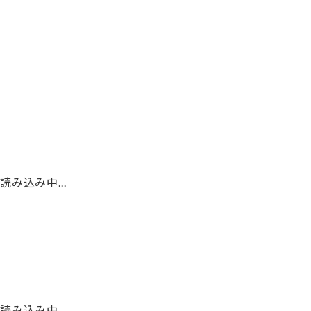
本郷 和人
マライ・メントライン
読み込み中...
読み込み中...