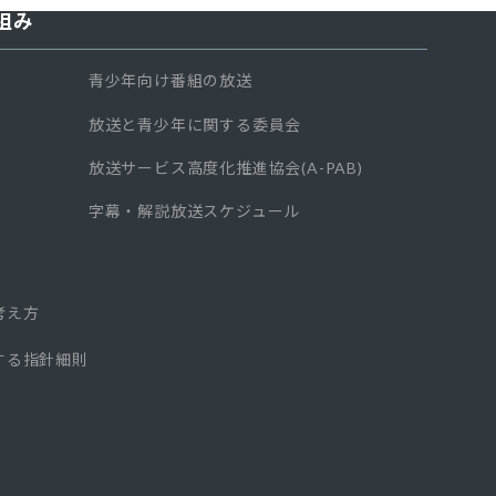
組み
青少年向け番組の放送
放送と青少年に関する委員会
放送サービス高度化推進協会(A-PAB)
字幕・解説放送スケジュール
考え方
する指針細則