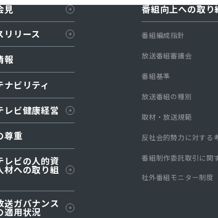
会見
番組向上への取り
スリリース
番組編成指針
放送番組審議会
情報
番組基準
テナビリティ
放送番組の種別
テレビ健康経営
取材・放送規範
の尊重
反社会的勢力に対する
番組制作委託取引に関
テレビの人的資
人材への取り組
社外番組モニター制度
放送ガバナンス
の適⽤状況