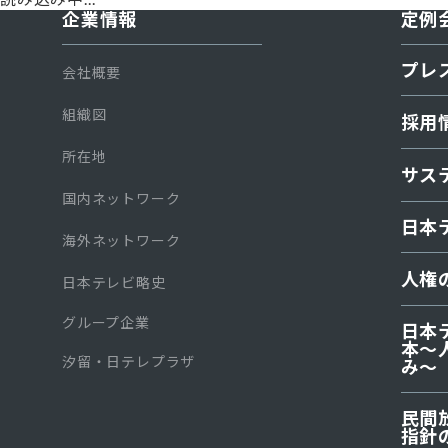
企業情報
定例
プレ
会社概要
組織図
採用
所在地
サス
国内ネットワーク
日本
海外ネットワーク
人権
日本テレビ略史
グループ企業
日本
本〜
汐留・日テレプラザ
み～
⺠間
指針