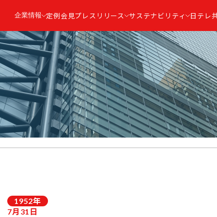
企業情報
定例会見
プレスリリース
サステナビリティ
日テレ
1952
年
7月31日