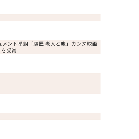
ュメント番組「鷹匠 老人と鷹」カンヌ映画
リを受賞