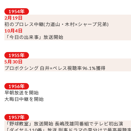
1954
年
2月19日
初のプロレス中継(力道山・木村×シャープ兄弟)
10月4日
「今日の出来事」放送開始
1955
年
5月30日
プロボクシング 白井×ペレス視聴率96.1%獲得
1956
年
早朝放送を開始
大晦日中継を開始
1957
年
「野球教室」放送開始 長嶋茂雄同番組でテレビ初出演
「ダイヤル110番」放送 刑事ドラマの草分けで最高視聴率6