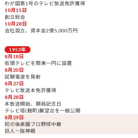
わが国第1号のテレビ放送免許獲得
10月15日
創立総会
10月28日
会社設立、資本金2億5,000万円
1953
年
8月18日
街頭テレビを関東一円に設置
8月20日
試験電波を発射
8月27日
テレビ放送本免許獲得
8月28日
本放送開始、開局記念日
テレビ塔(麹町)展望台を一般公開
8月29日
初の後楽園プロ野球中継
巨人－阪神戦