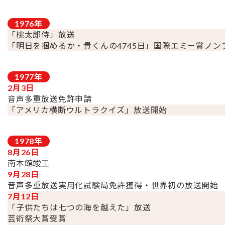
1976
年
「桃太郎侍」放送
「明日を掴めるか・貴くんの4745日」国際エミー賞ノ
1977
年
2月3日
音声多重放送免許申請
「アメリカ横断ウルトラクイズ」放送開始
1978
年
8月26日
南本館竣工
9月28日
音声多重放送実用化試験局免許獲得・世界初の放送開始
7月12日
「子供たちは七つの海を越えた」放送
芸術祭大賞受賞