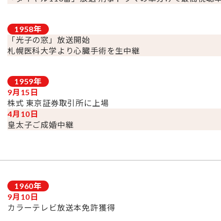
1958
年
「光子の窓」放送開始
札幌医科大学より心臓手術を生中継
1959
年
9月15日
株式 東京証券取引所に上場
4月10日
皇太子ご成婚中継
1960
年
9月10日
カラーテレビ放送本免許獲得