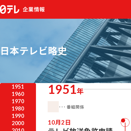
日本テレビ略史
1951
1951
年
1960
1970
･･･ 番組関係
1980
1990
10月2日
2000
2010