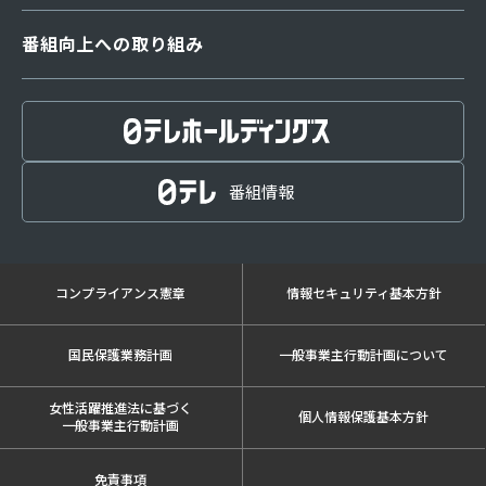
番組向上への取り組み
番組編成指針
放送番組審議会
番組基準
番組情報
放送番組の種別
取材・放送規範
コンプライアンス憲章
情報セキュリティ基本方針
反社会的勢力に対する考え方
番組制作委託取引に関する指針細則
国民保護業務計画
一般事業主行動計画について
社外番組モニター制度
青少年向け番組の放送
女性活躍推進法に基づく
個人情報保護基本方針
一般事業主行動計画
放送と青少年に関する委員会
免責事項