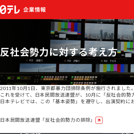
反社会勢力に対する考え方
2011年10月1日、東京都暴力団排除条例が施行されました
これを受けて、日本民間放送連盟が、10月に「反社会的勢
日本テレビでは、この「基本姿勢」を遵守し、出演契約に
日本民間放送連盟「反社会的勢力の排除」