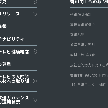
会見
番組向上への取り
スリリース
番組編成指針
放送番組審議会
情報
番組基準
テナビリティ
放送番組の種別
テレビ健康経営
取材・放送規範
の尊重
反社会的勢力に対する
番組制作委託取引に関
テレビの人的資
人材への取り組
社外番組モニター制度
放送ガバナンス
の適⽤状況