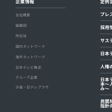
企業情報
定例
プレ
会社概要
組織図
採用
所在地
サス
国内ネットワーク
日本
海外ネットワーク
人権
日本テレビ略史
グループ企業
日本
本〜
汐留・日テレプラザ
み～
⺠間
指針