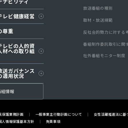
テナビリティ
放送番組の種別
テレビ健康経営
取材・放送規範
の尊重
反社会的勢力に対する
番組制作委託取引に関
テレビの人的資
人材への取り組
社外番組モニター制度
放送ガバナンス
の適⽤状況
番組情報
民保護業務計画
一般事業主行動計画について
女性活躍推進法に基
個人情報保護基本方針
免責事項