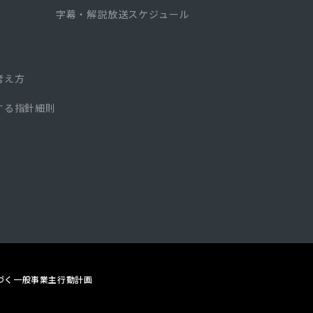
字幕・解説放送スケジュール
考え方
する指針細則
づく
一般事業主行動計画