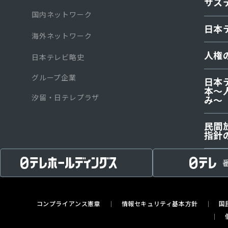
サス
国内ネットワーク
日本
海外ネットワーク
人権
日本テレビ略史
グループ企業
日本
本〜
汐留・日テレプラザ
み～
⺠間
指針
コンプライアンス憲章
情報セキュリティ基本方針
国