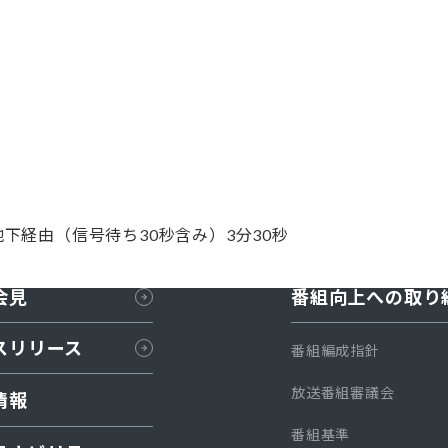
下経由（信号待ち30秒含み）3分30秒
会見
番組向上への取り
スリリース
番組編成指針
放送番組審議会
情報
番組基準