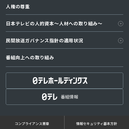
人権の尊重
日本テレビの人的資本〜人材への取り組み～
⺠間放送ガバナンス指針の適⽤状況
番組向上への取り組み
番組編成指針
放送番組審議会
番組基準
番組情報
放送番組の種別
取材・放送規範
コンプライアンス憲章
情報セキュリティ基本方針
反社会的勢力に対する考え方