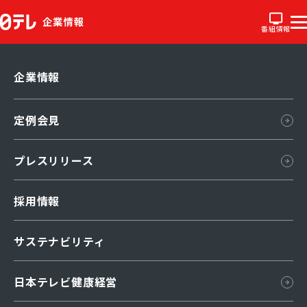
番組情報
企業情報
会社概要
定例会見
組織図
所在地
プレスリリース
国内ネットワーク
採用情報
海外ネットワーク
日本テレビ略史
サステナビリティ
グループ企業
日本テレビ健康経営
汐留・日テレプラザ