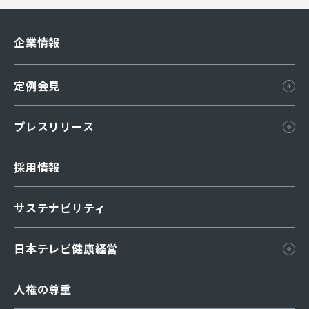
企業情報
会社概要
定例会見
組織図
所在地
プレスリリース
国内ネットワーク
採用情報
海外ネットワーク
日本テレビ略史
サステナビリティ
グループ企業
日本テレビ健康経営
汐留・日テレプラザ
人権の尊重