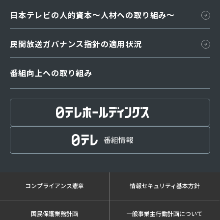
日本テレビの人的資本〜人材への取り組み～
⺠間放送ガバナンス指針の適⽤状況
番組向上への取り組み
番組編成指針
放送番組審議会
番組基準
番組情報
放送番組の種別
取材・放送規範
コンプライアンス憲章
情報セキュリティ基本方針
反社会的勢力に対する考え方
番組制作委託取引に関する指針細則
国民保護業務計画
一般事業主行動計画について