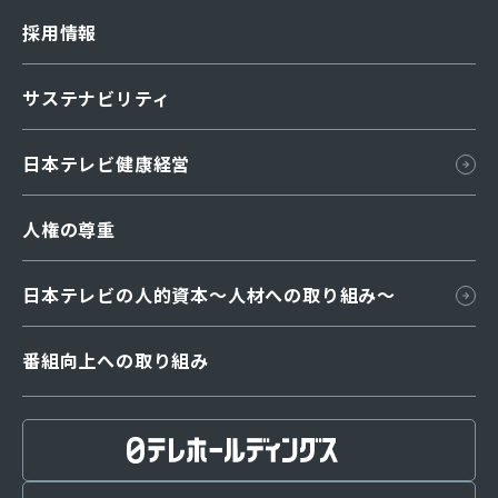
国内ネットワーク
採用情報
海外ネットワーク
日本テレビ略史
サステナビリティ
グループ企業
日本テレビ健康経営
汐留・日テレプラザ
人権の尊重
日本テレビの人的資本〜人材への取り組み～
番組向上への取り組み
番組編成指針
放送番組審議会
番組基準