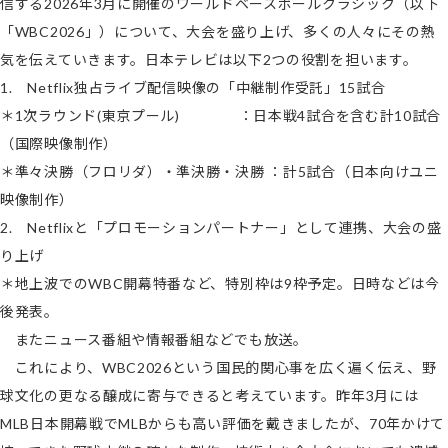
信する2026年3月に開催のワールドベースボールクラシック（以下
「WBC2026」）について、大会を盛り上げ、多くの人々にその熱
気を伝えていきます。日本テレビは以下2つの役割を担います。
1. Netflix独占ライブ配信映像の「中継制作受託」15試合
＊1次ラウンド(東京プール) ：日本戦4試合を含む計10試合
（国際映像制作）
＊準々決勝（フロリダ）・準決勝・決勝 ：計5試合（日本向けユニ
映像制作）
2. Netflixと「プロモーションパートナー」として連携、大会の盛
り上げ
＊地上波でのWBC開幕特番など、特別枠は9枠予定。日時などは今
後発表。
またニュース番組や情報番組などでも放送。
これにより、WBC2026という国民的関心事を広く遍く伝え、野
球文化の更なる醸成に寄与できると考えています。昨年3月には
MLB日本開幕戦でMLBからも高い評価を戴きましたが、70年かけて