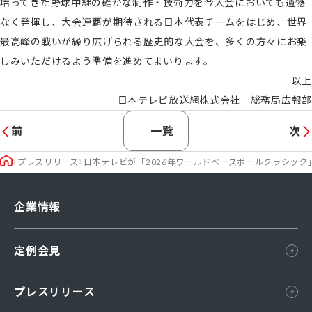
培ってきた野球中継の確かな制作・技術力を今大会においても遺憾
なく発揮し、大会連覇が期待される日本代表チームをはじめ、世界
最高峰の戦いが繰り広げられる歴史的な大会を、多くの方々にお楽
しみいただけるよう準備を進めてまいります。
以上
日本テレビ放送網株式会社 総務局広報部
前
一覧
次
プレスリリース
日本テレビが「2026年ワールドベースボールクラシック」
企業情報
会社概要
定例会見
組織図
所在地
プレスリリース