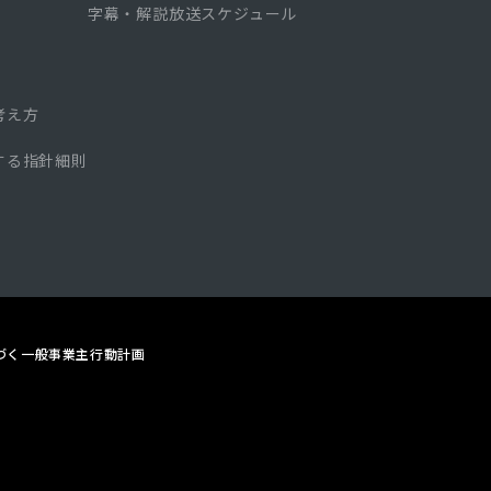
字幕・解説放送スケジュール
考え方
する指針細則
づく
一般事業主行動計画