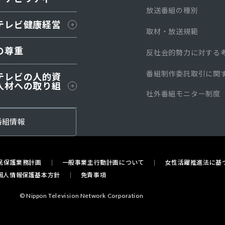
放送番組の種別
テレビ健康経営
取材・放送規範
の尊重
反社会的勢力に対する
番組制作委託取引に関
テレビの人的資
人材への取り組
社外番組モニター制度
番組情報
民保護業務計画
一般事業主行動計画について
女性活躍推進法に基
個人情報保護基本方針
免責事項
© Nippon Television Network Corporation