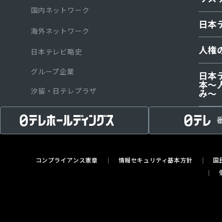
国内ネットワーク
日本
海外ネットワーク
人権
日本テレビ略史
グループ企業
日本
本〜
汐留・日テレプラザ
み～
コンプライアンス憲章
情報セキュリティ基本方針
国