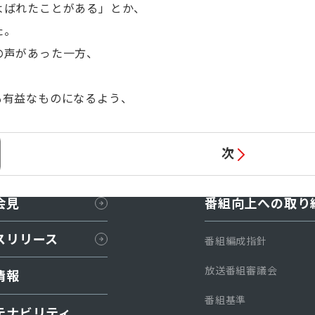
よばれたことがある」とか、
た。
の声があった一方、
有益なものになるよう、
次
会見
番組向上への取り
スリリース
番組編成指針
放送番組審議会
情報
番組基準
テナビリティ