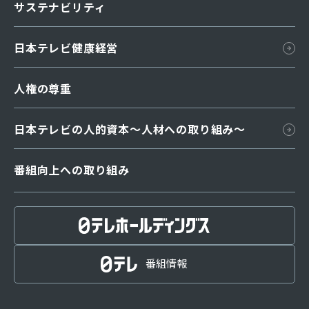
日本テレビ略史
サステナビリティ
グループ企業
日本テレビ健康経営
汐留・日テレプラザ
人権の尊重
日本テレビの人的資本〜人材への取り組み～
番組向上への取り組み
番組編成指針
放送番組審議会
番組基準
番組情報
放送番組の種別
取材・放送規範