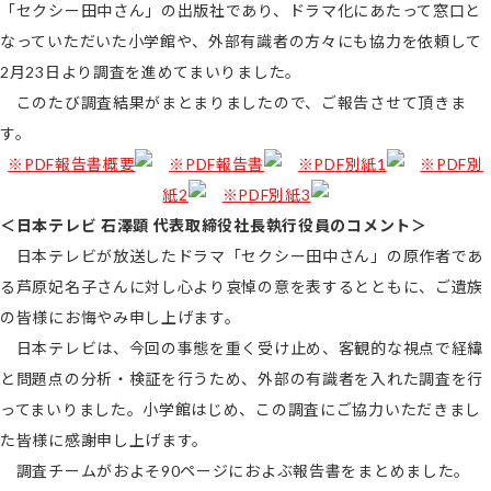
「セクシー田中さん」の出版社であり、ドラマ化にあたって窓口と
なっていただいた小学館や、外部有識者の方々にも協力を依頼して
2月23日より調査を進めてまいりました。
このたび調査結果がまとまりましたので、ご報告させて頂きま
す。
※PDF報告書概要
※PDF報告書
※PDF別紙1
※PDF別
紙2
※PDF別紙3
＜日本テレビ 石澤顕 代表取締役社長執行役員のコメント＞
日本テレビが放送したドラマ「セクシー田中さん」の原作者であ
る芦原妃名子さんに対し心より哀悼の意を表するとともに、ご遺族
の皆様にお悔やみ申し上げます。
日本テレビは、今回の事態を重く受け止め、客観的な視点で経緯
と問題点の分析・検証を行うため、外部の有識者を入れた調査を行
ってまいりました。小学館はじめ、この調査にご協力いただきまし
た皆様に感謝申し上げます。
調査チームがおよそ90ページにおよぶ報告書をまとめました。