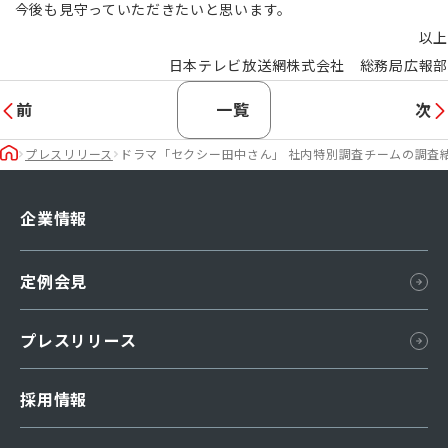
今後も見守っていただきたいと思います。
以上
日本テレビ放送網株式会社 総務局広報部
前
一覧
次
プレスリリース
ドラマ「セクシー田中さん」 社内特別調査チームの調査
企業情報
会社概要
定例会見
組織図
所在地
プレスリリース
国内ネットワーク
採用情報
海外ネットワーク