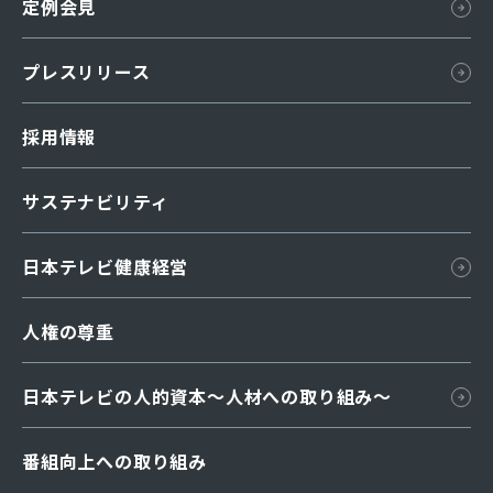
定例会見
組織図
所在地
プレスリリース
国内ネットワーク
採用情報
海外ネットワーク
日本テレビ略史
サステナビリティ
グループ企業
日本テレビ健康経営
汐留・日テレプラザ
人権の尊重
日本テレビの人的資本〜人材への取り組み～
番組向上への取り組み